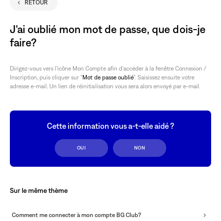
RETOUR
séle
J'ai oublié mon mot de passe, que dois-je
faire?
Dirigez-vous vers l'icône Mon Compte afin d'accéder à la fenêtre Connexion /
Inscription, puis cliquer sur "
Mot de passe oublié
". Saisissez ensuite votre
adresse e-mail. Un lien de réinitialisation vous sera alors envoyé par e-mail.
Cette information vous a-t-elle aidé ?
OUI
NON
Sur le même thème
Comment me connecter à mon compte BG Club?